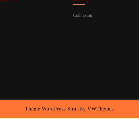
Connexion
Thème WordPress Sirat
By VWThemes