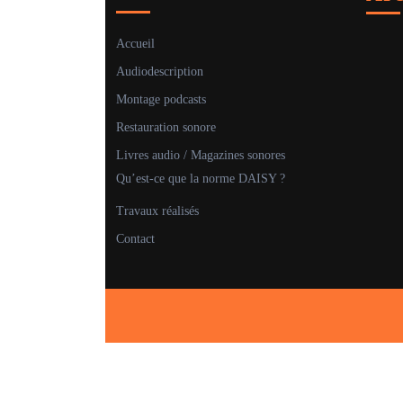
Accueil
Audiodescription
Montage podcasts
Restauration sonore
Livres audio / Magazines sonores
Qu’est-ce que la norme DAISY ?
Travaux réalisés
Contact