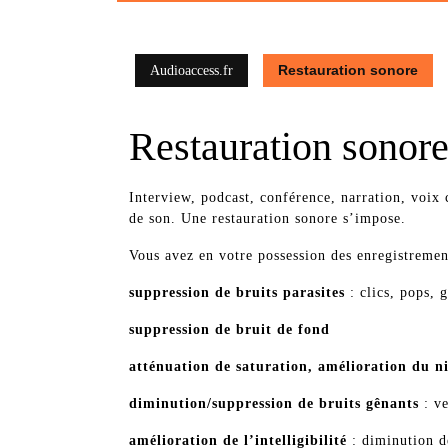
Restauration sonore
Audioaccess.fr
Restauration sonor
Interview, podcast, conférence, narration, voix 
de son. Une restauration sonore s’impose.
Vous avez en votre possession des enregistremen
suppression de bruits parasites
: clics, pops, g
suppression de bruit de fond
atténuation de saturation, amélioration du n
diminution/suppression de bruits gênants
: ve
amélioration de l’intelligibilité
: diminution d