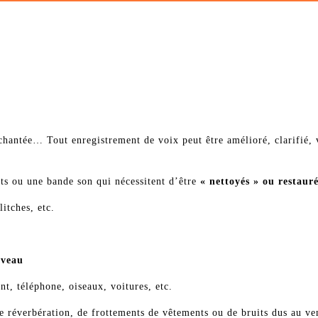
e
chantée… Tout enregistrement de voix peut être amélioré, clarifié, v
ts ou une bande son qui nécessitent d’être
« nettoyés » ou restaur
litches, etc.
iveau
nt, téléphone, oiseaux, voitures, etc.
e réverbération, de frottements de vêtements ou de bruits dus au ve