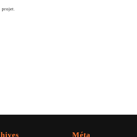
 projet.
hives
Méta